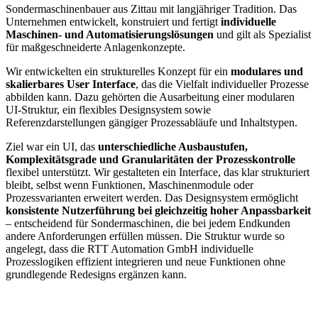
Sondermaschinenbauer aus Zittau mit langjähriger Tradition. Das
Unternehmen entwickelt, konstruiert und fertigt
individuelle
Maschinen- und Automatisierungslösungen
und gilt als Spezialist
für maßgeschneiderte Anlagenkonzepte.
Wir entwickelten ein strukturelles Konzept für ein
modulares und
skalierbares User Interface
, das die Vielfalt individueller Prozesse
abbilden kann. Dazu gehörten die Ausarbeitung einer modularen
UI-Struktur, ein flexibles Designsystem sowie
Referenzdarstellungen gängiger Prozessabläufe und Inhaltstypen.
Ziel war ein UI, das
unterschiedliche Ausbaustufen,
Komplexitätsgrade und Granularitäten der Prozesskontrolle
flexibel unterstützt. Wir gestalteten ein Interface, das klar strukturiert
bleibt, selbst wenn Funktionen, Maschinenmodule oder
Prozessvarianten erweitert werden. Das Designsystem ermöglicht
konsistente Nutzerführung bei gleichzeitig hoher Anpassbarkeit
– entscheidend für Sondermaschinen, die bei jedem Endkunden
andere Anforderungen erfüllen müssen. Die Struktur wurde so
angelegt, dass die RTT Automation GmbH individuelle
Prozesslogiken effizient integrieren und neue Funktionen ohne
grundlegende Redesigns ergänzen kann.