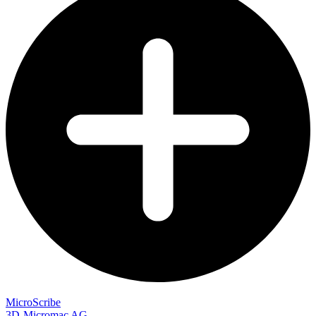
MicroScribe
3D-Micromac AG