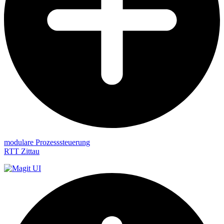
modulare Prozesssteuerung
RTT Zittau