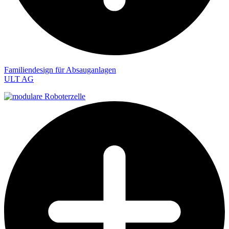
Familiendesign für Absauganlagen
ULT AG