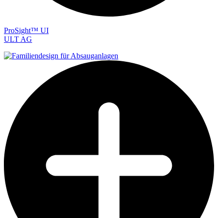
ProSight™ UI
ULT AG