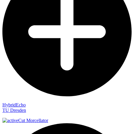
HybridEcho
TU Dresden