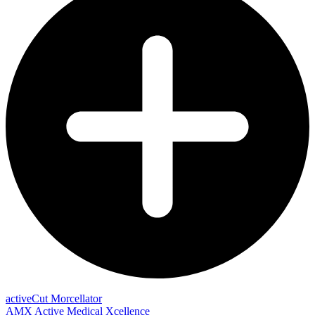
activeCut Morcellator
AMX Active Medical Xcellence